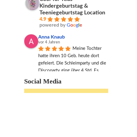
Kindergeburtstag &
Teeniegeburtstag Location
4.9
powered by
G
o
o
g
l
e
Anna Knaub
vor 4 Jahren
Meine Tochter 
hatte ihren 10 Geb. heute dort 
gefeiert. Die Schleimparty und die 
Discoparty ging über 4 Std. Es 
waren insgesamt 10 Kinder. Die 
Social Media
Party war mit extra Wünschen 
sehr anspruchsvoll. Es ist aber 
alles gelungen. Die Kinder sind 
sehr begeistert und total 
glücklich, selbst die Jungs waren 
begeistert. Die Organisation und 
das Feingefühl für die Kids waren 
sehr zufriedenstellend. Alle haben 