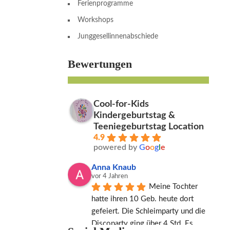
Ferienprogramme
Workshops
Junggesellinnenabschiede
Bewertungen
Cool-for-Kids
Kindergeburtstag &
Teeniegeburtstag Location
4.9
powered by
G
o
o
g
l
e
Anna Knaub
vor 4 Jahren
Meine Tochter 
hatte ihren 10 Geb. heute dort 
gefeiert. Die Schleimparty und die 
Discoparty ging über 4 Std. Es 