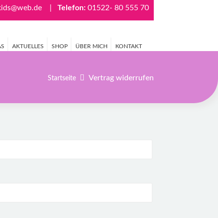
-kids@web.de
|
Telefon:
01522- 80 555 70
AS
AKTUELLES
SHOP
ÜBER MICH
KONTAKT
Vertrag widerrufen
Startseite