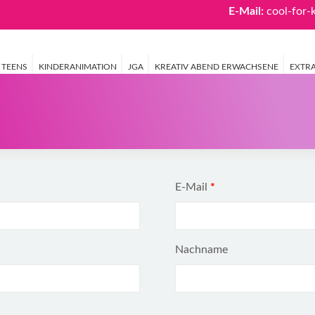
E-Mail:
cool-for
 TEENS
KINDERANIMATION
JGA
KREATIV ABEND ERWACHSENE
EXTR
E-Mail
E-Mail
*
(wiederholen)
*
Nachname