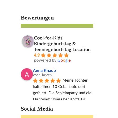
Bewertungen
Cool-for-Kids
Kindergeburtstag &
Teeniegeburtstag Location
4.9
powered by
G
o
o
g
l
e
Anna Knaub
vor 4 Jahren
Meine Tochter 
hatte ihren 10 Geb. heute dort 
gefeiert. Die Schleimparty und die 
Discoparty ging über 4 Std. Es 
waren insgesamt 10 Kinder. Die 
Social Media
Party war mit extra Wünschen 